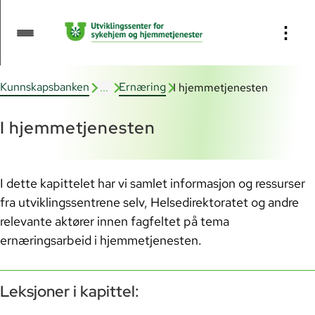
Innhold:
⋮
Ernæring
Kunnskapsbanken
Ernæring
...
I hjemmetjenesten
Personer med utviklingshemming
Personer med demens
I hjemmetjenesten
I hjemmetjenesten
USHT - aktiviteter og ressurser
I dette kapittelet har vi samlet informasjon og ressurser
fra utviklingssentrene selv, Helsedirektoratet og andre
I sykehjem
relevante aktører innen fagfeltet på tema
I miljøarbeidertjenesten
ernæringsarbeid i hjemmetjenesten.
Munn og tannhelse
Leksjoner i kapittel:
Ressursside