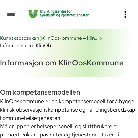
Innhold:
⋮
Informasjon om
KlinObsKommune
Kunnskapsbanken
KlinObsKommune – klin...
Informasjon om KlinOb...
Veileder for bruk av
kompetansemodellen
Informasjon om KlinObsKommune
Trinn 1: Grunnleggende ferdigheter
Om kompetansemodellen
Trinn 2: Hjerte-lunge-redning
KlinObsKommune er en kompetansemodell for å bygge
(HLR)
klinisk observasjonskompetanse og handlingsberedskap i
kommunehelsetjenesten.
Trinn 3: ABCDE-F, NEWS2 og
Målgruppen er helsepersonell, og sluttbrukere er
ISBAR
primært voksne pasienter og tjenestemottakere i