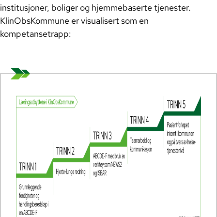
institusjoner, boliger og hjemmebaserte tjenester.
KlinObsKommune er visualisert som en
Trinn 4 og 5: Teamarbeid og
kompetansetrapp:
kommunikasjon, pasientforløp
internt i kommunen og på tvers av
helsetjenestenivå
Å benytte KlinObsKommune til å
styrke resiliens og bygge en
lærende organisasjon
Last ned læringsmateriell
Lommekort og skjema
Markedsføringsmateriell