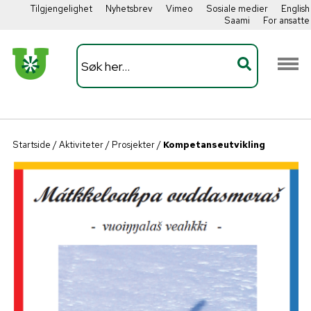
Tilgjengelighet
Nyhetsbrev
Vimeo
Sosiale medier
English
Saami
For ansatte
Startside
/
Aktiviteter
/
Prosjekter
/
Kompetanseutvikling