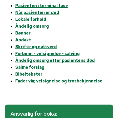
Pasienten i terminal fase
Når pasienten er død
Lokale forhold
Åndelig omsorg
Bønner
Andakt
Skrifte og nattverd
Forbønn - velsignelse - salving
Åndelig omsorg etter pasientens død
Salme forslag
Bibeltekster
Fader vår, velsignelse og trosbekjennelse
Ansvarlig for boka: