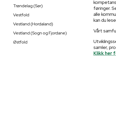
kompetanse
Trøndelag (Sør)
føringer. 
alle kommun
Vestfold
kan du lese
Vestland (Hordaland)
Vårt samfu
Vestland (Sogn og Fjordane)
Utviklings
Østfold
samler, pr
Klikk her 