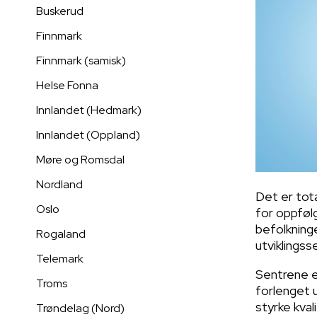
Buskerud
Finnmark
Finnmark (samisk)
Helse Fonna
Innlandet (Hedmark)
Innlandet (Oppland)
Møre og Romsdal
Nordland
Det er tota
Oslo
for oppføl
befolkninge
Rogaland
utviklingss
Telemark
Sentrene e
Troms
forlenget u
styrke kva
Trøndelag (Nord)