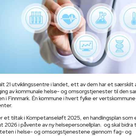
lt 21 utviklingssentre i landet,
ett av dem har et særskilt 
ging av kommunale helse- og omsorgstjenester til den s
n i Finnmark.
Én kommune i hvert fylke er vertskommune 
enter.
r et tiltak i Kompetanseløft 2025, en handlingsplan som 
t 2026 i påvente av ny helsepersonellplan. og skal bidra ti
liteten i helse- og omsorgstjenestene gjennom fag- og