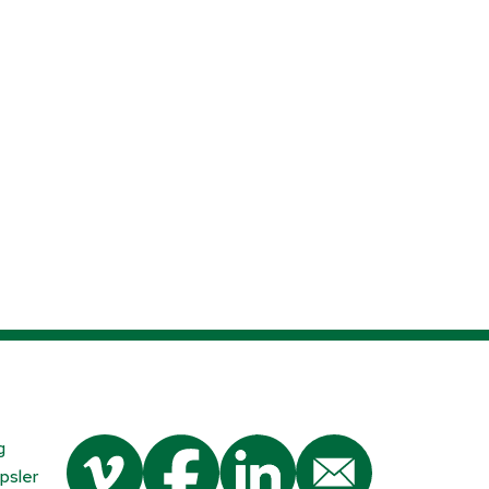
g
psler