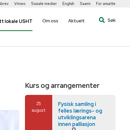
sbrev
Vimeo
Sosiale medier
English
Saami
For ansatte
Søk
Om oss
Aktuelt
tt lokale USHT
Kurs og arrangementer
25
Fysisk samling i
august
felles lærings- og
utviklingsarena
innen palliasjon