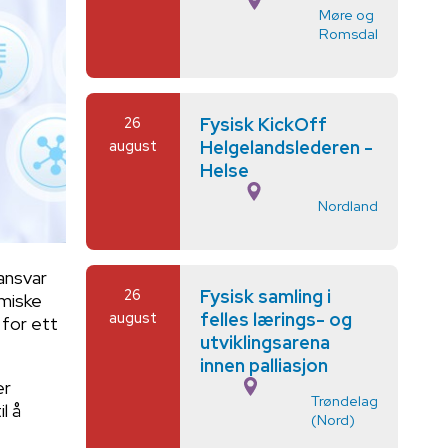
Møre og
Romsdal
26
Fysisk KickOff
august
Helgelandslederen -
Helse
Nordland
ansvar
26
Fysisk samling i
amiske
august
felles lærings- og
for ett
utviklingsarena
innen palliasjon
er
Trøndelag
l å
(Nord)