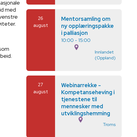
nasjonale
eid med
 venstre
26
Mentorsamling om
iteter.
august
ny opplæringspakke
i palliasjon
10:00 - 15:00
 som
Innlandet
beid.
(Oppland)
27
Webinarrekke -
august
Kompetanseheving i
tjenestene til
mennesker med
utviklingshemming
Troms