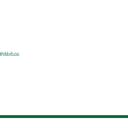
t.
y@rkkyh.no