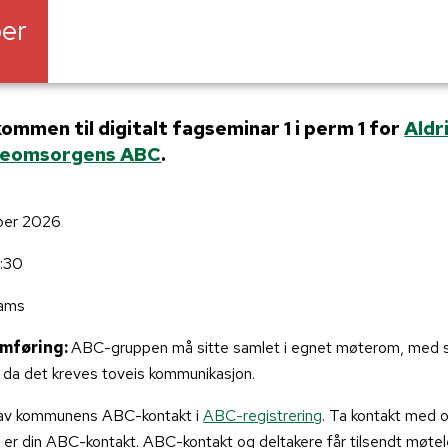
er
kommen til digitalt fagseminar 1 i perm 1 for
Aldr
dreomsorgens ABC
.
ber 2026
4:30
eams
omføring:
ABC-gruppen må sitte samlet i egnet møterom, med s
 da det kreves toveis kommunikasjon.
 av kommunens ABC-kontakt i
ABC-registrering
. Ta kontakt med 
er din ABC-kontakt. ABC-kontakt og deltakere får tilsendt møtele