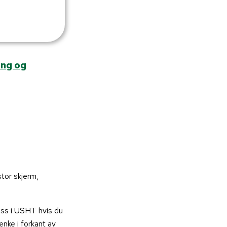
ing og
tor skjerm,
oss i USHT hvis du
nke i forkant av