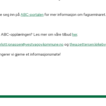
ge seg inn på
ABC-portalen
for mer informasjon om fagseminare
på ABC-opplæringen? Les mer om våre tilbud
her
.
arlott.jonassen@vestvagoy.kommune.no
og
thea.pettersen.kirkeb
angerer vi gjerne et informasjonsmøte!