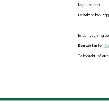
fagseminaret
Deltakere kan log
Er du nysgjerrig 
Kontaktinfo
:
ch
Ta kontakt, så arr