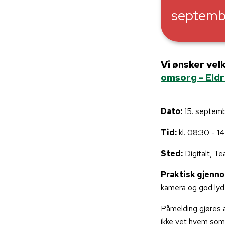
septemb
Vi ønsker vel
omsorg - El
Dato:
15. septem
Tid:
kl. 08:30 - 1
Sted:
Digitalt, T
Praktisk gjenn
kamera og god lyd
Påmelding gjøres
ikke vet hvem som 