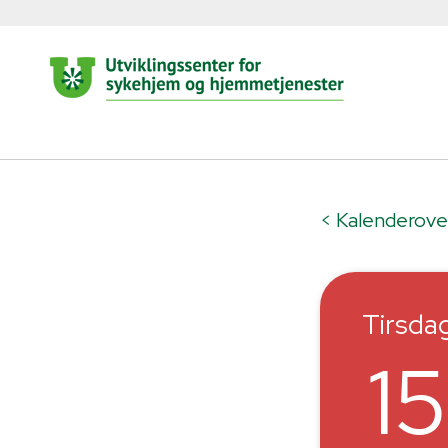
< Kalenderove
Tirsda
1