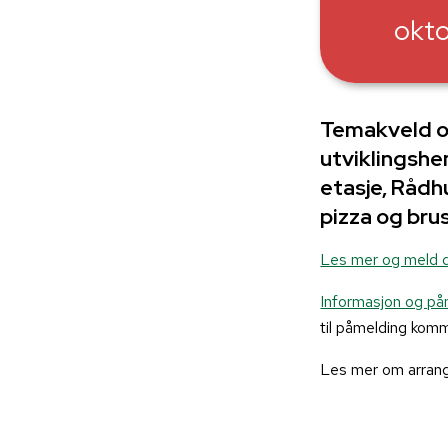
okt
Temakveld om
utviklingshe
etasje, Rådhu
pizza og brus
Les mer og meld d
Informasjon og påm
til påmelding kom
Les mer om arran