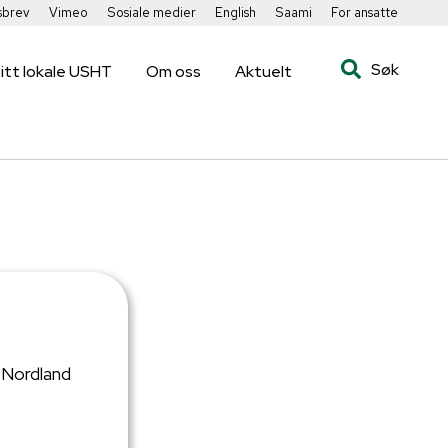
sbrev
Vimeo
Sosiale medier
English
Saami
For ansatte
Søk
itt lokale USHT
Om oss
Aktuelt
Nordland