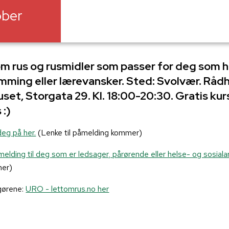
ober
 rus og rusmidler som passer for deg som h
mming eller lærevansker. Sted: Svolvær. Rådh
set, Storgata 29. Kl. 18:00-20:30. Gratis kurs
 :)
eg på her.
(Lenke til påmelding kommer)
elding til deg som er ledsager, pårørende eller helse- og sosiala
mer)
gørene:
URO - lettomrus.no her