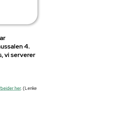
ar
ussalen 4.
, vi serverer
rbeider her
. (Lenke