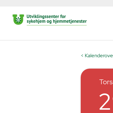
< Kalenderove
Tor
2