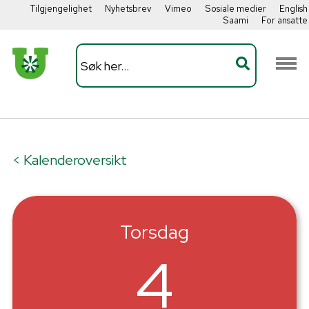
Tilgjengelighet
Nyhetsbrev
Vimeo
Sosiale medier
English
Saami
For ansatte
< Kalenderoversikt
Torsdag
4