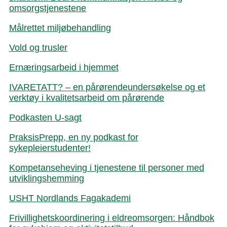
omsorgstjenestene
Målrettet miljøbehandling
Vold og trusler
Ernæringsarbeid i hjemmet
IVARETATT? – en pårørendeundersøkelse og et
verktøy i kvalitetsarbeid om pårørende
Podkasten U-sagt
PraksisPrepp, en ny podkast for
sykepleierstudenter!
Kompetanseheving i tjenestene til personer med
utviklingshemming
USHT Nordlands Fagakademi
Frivillighetskoordinering i eldreomsorgen: Håndbok