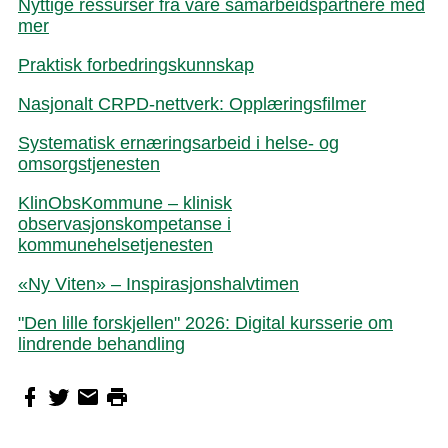
Nyttige ressurser fra våre samarbeidspartnere med
mer
Praktisk forbedringskunnskap
Nasjonalt CRPD-nettverk: Opplæringsfilmer
Systematisk ernæringsarbeid i helse- og
omsorgstjenesten
KlinObsKommune – klinisk
observasjonskompetanse i
kommunehelsetjenesten
«Ny Viten» – Inspirasjonshalvtimen
"Den lille forskjellen" 2026: Digital kursserie om
lindrende behandling