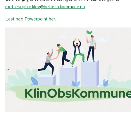
mettesophie.klev@hel.oslo.kommune.no
Last ned Powerpoint her.